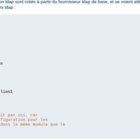
 ldap sont créés à partir du fournisseur ldap de base, et se voient attri
s ldap :
>
lias1

ait pas ici, car
nfiguration pour les
 dans le même module que le