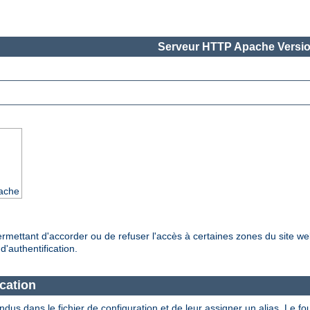
Serveur HTTP Apache Versio
pache
ermettant d'accorder ou de refuser l'accès à certaines zones du site web
'authentification.
ication
tendus dans le fichier de configuration et de leur assigner un alias. Le 