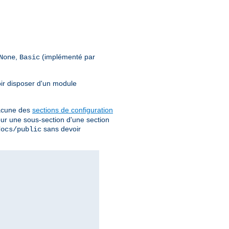
,
(implémenté par
None
Basic
oir disposer d'un module
chacune des
sections de configuration
pour une sous-section d'une section
sans devoir
docs/public