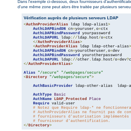
Dans l'exemple ci-dessous, deux fournisseurs d'authentification
d'une même zone peut alors être traitée par plusieurs serveur
Vérification auprès de plusieurs serveurs LDAP
<
AuthnProviderAlias
 ldap ldap-alias1
>
AuthLDAPBindDN
 cn
=
youruser
,
o
=
ctx

AuthLDAPBindPassword
 yourpassword

AuthLDAPURL
 ldap
://
ldap
.
host
/
o
=
ctx

</
AuthnProviderAlias
>
<
AuthnProviderAlias
 ldap ldap-other-alias
AuthLDAPBindDN
 cn
=
yourotheruser
,
o
=
dev

AuthLDAPBindPassword
 yourotherpassword

AuthLDAPURL
 ldap
://
other
.
ldap
.
host
/
o
=
dev
?
</
AuthnProviderAlias
>
Alias
"/secure"
"/webpages/secure"
<
Directory
"/webpages/secure"
>
AuthBasicProvider
 ldap-other-alias  ldap-a
AuthType
Basic
AuthName
LDAP_Protected
Place
Require
 valid-user

# Notez que Require ldap-* ne fonctionner
# AuthnProviderAlias ne fournit pas de co
# fournisseurs d'autorisation implémentés
# fournisseur d'authentification.
</
Directory
>