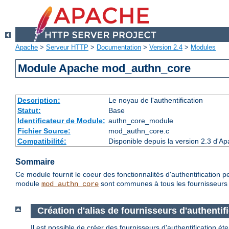
Apache
>
Serveur HTTP
>
Documentation
>
Version 2.4
>
Modules
Module Apache mod_authn_core
Description:
Le noyau de l'authentification
Statut:
Base
Identificateur de Module:
authn_core_module
Fichier Source:
mod_authn_core.c
Compatibilité:
Disponible depuis la version 2.3 d'A
Sommaire
Ce module fournit le coeur des fonctionnalités d'authentification p
module
sont communes à tous les fournisseurs d
mod_authn_core
Création d'alias de fournisseurs d'authentif
Il est possible de créer des fournisseurs d'authentification é