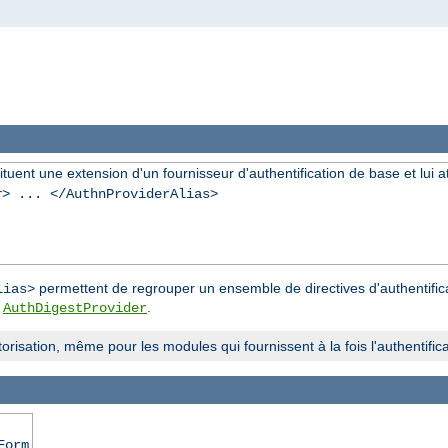
ent une extension d'un fournisseur d'authentification de base et lui attr
r
> ... </AuthnProviderAlias>
permettent de regrouper un ensemble de directives d'authentifica
lias>
u
.
AuthDigestProvider
risation, même pour les modules qui fournissent à la fois l'authentificat
Form