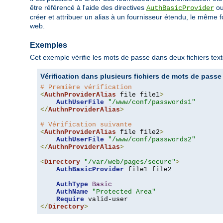
être référencé à l'aide des directives
o
AuthBasicProvider
créer et attribuer un alias à un fournisseur étendu, le même f
web.
Exemples
Cet exemple vérifie les mots de passe dans deux fichiers texte
Vérification dans plusieurs fichiers de mots de passe
# Première vérification
<
AuthnProviderAlias
 file file1
>
AuthUserFile
"/www/conf/passwords1"
</
AuthnProviderAlias
>
# Vérification suivante
<
AuthnProviderAlias
 file file2
>
AuthUserFile
"/www/conf/passwords2"
</
AuthnProviderAlias
>
<
Directory
"/var/web/pages/secure"
>
AuthBasicProvider
 file1 file2

AuthType
Basic
AuthName
"Protected Area"
Require
</
Directory
>