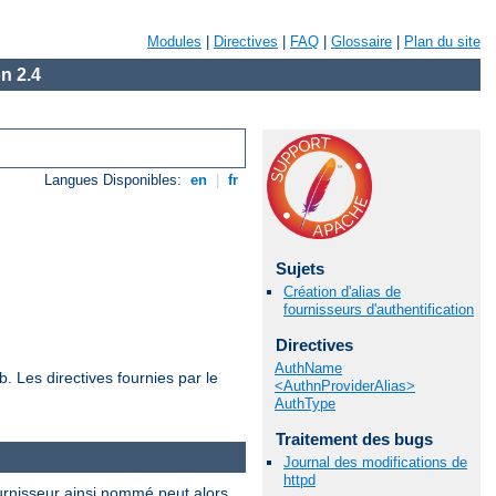
Modules
|
Directives
|
FAQ
|
Glossaire
|
Plan du site
n 2.4
Langues Disponibles:
en
|
fr
Sujets
Création d'alias de
fournisseurs d'authentification
Directives
AuthName
. Les directives fournies par le
<AuthnProviderAlias>
AuthType
Traitement des bugs
Journal des modifications de
httpd
fournisseur ainsi nommé peut alors