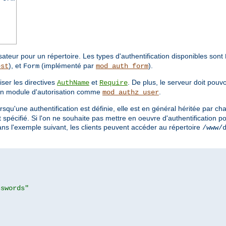
lisateur pour un répertoire. Les types d'authentification disponibles sont
), et
(implémenté par
).
est
Form
mod_auth_form
iser les directives
et
. De plus, le serveur doit pouv
AuthName
Require
un module d'autorisation comme
.
mod_authz_user
orsqu'une authentification est définie, elle est en général héritée par 
it spécifié. Si l'on ne souhaite pas mettre en oeuvre d'authentification 
ans l'exemple suivant, les clients peuvent accéder au répertoire
/www/
sswords"