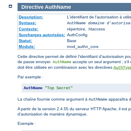
Directive
AuthName
Description:
L'identifiant de l'autorisation à uti
Syntaxe:
AuthName
domaine d'autorisa
Contexte:
répertoire, .htaccess
Surcharges autorisées:
AuthConfig
Statut:
Base
Module:
mod_authn_core
Cette directive permet de définir l'identifiant d'autorisation po
de passe envoyer.
accepte un seul argument ; s'il c
AuthName
doit être utilisée en combinaison avec les directives
AuthTyp
Par exemple :
AuthName
"Top Secret"
La chaîne fournie comme argument à
apparaîtra d
AuthName
A partir de la version 2.4.55 du serveur HTTP Apache, il est pos
d'autorisation de manière dynamique.
Exemple :