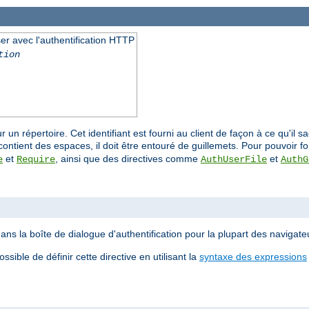
liser avec l'authentification HTTP
tion
ur un répertoire. Cet identifiant est fourni au client de façon à ce qu'il 
ontient des espaces, il doit être entouré de guillemets. Pour pouvoir fo
et
, ainsi que des directives comme
et
e
Require
AuthUserFile
AuthG
ans la boîte de dialogue d'authentification pour la plupart des navigate
sible de définir cette directive en utilisant la
syntaxe des expressions