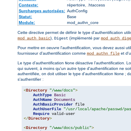
Contexte:
répertoire, .htaccess
Surcharges autorisées:
AuthConfig
Statut:
Base
Module:
mod_authn_core
Cette directive permet de définir le type d'authentification uti
),
(implémenté par
mod_auth_basic
Digest
mod_auth_dig
Pour mettre en oeuvre l'authentification, vous devez aussi util
fournisseur d'authentification comme
et d'
mod_authn_file
Le type d'authentification
désactive l'authentification. L
None
qui suivent, à moins qu'un autre type d'authentification ne so
authentifiée, on doit utiliser le type d'authentification
; d
None
s'authentifier :
<
Directory
"/www/docs"
>
AuthType
Basic
AuthName
Documents
AuthBasicProvider
 file

AuthUserFile
"/usr/local/apache/passwd/pa
Require
</
Directory
>
<
Directory
"/www/docs/public"
>