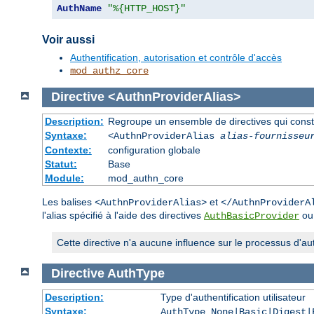
AuthName
"%{HTTP_HOST}"
Voir aussi
Authentification, autorisation et contrôle d'accès
mod_authz_core
Directive
<AuthnProviderAlias>
Description:
Regroupe un ensemble de directives qui constitu
Syntaxe:
<AuthnProviderAlias
alias-fournisseu
Contexte:
configuration globale
Statut:
Base
Module:
mod_authn_core
Les balises
et
<AuthnProviderAlias>
</AuthnProviderA
l'alias spécifié à l'aide des directives
o
AuthBasicProvider
Cette directive n'a aucune influence sur le processus d'auto
Directive
AuthType
Description:
Type d'authentification utilisateur
Syntaxe:
AuthType None|Basic|Digest|