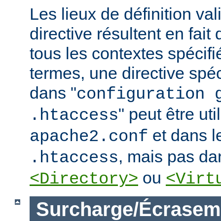
Les lieux de définition va
directive résultent en fai
tous les contextes spécifi
termes, une directive spé
dans "
configuration 
" peut être uti
.htaccess
et dans le
apache2.conf
, mais pas da
.htaccess
ou
<Directory>
<Virt
Surcharge/Écrasem