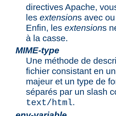
directives Apache, vou
les
extension
s avec ou 
Enfin, les
extension
s n
à la casse.
MIME-type
Une méthode de descrip
fichier consistant en u
majeur et un type de f
séparés par un slash
.
text/html
env-variable