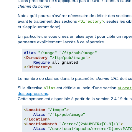
l'alias précédent ne s'appliquera pas à l'URL
à cause d
/icons
chemin du fichier
.
Notez qu'il pourra s'avérer nécessaire de définir des section
avant le traitement des sections
, seules les ci
<Directory>
et s'appliqueront donc).
En particulier, si vous créez un alias ayant pour cible un rép
permettre explicitement l'accès à ce répertoire.
Alias
"/image"
"/ftp/pub/image"
<
Directory
"/ftp/pub/image"
>
Require
</
Directory
>
Le nombre de slashes dans le paramètre
chemin URL
doit c
Si la directive
est définie au sein d'une section
Alias
<Locat
des expressions
.
Cette syntaxe est disponible à partir de la version 2.4.19 d
<
Location
"/image"
>
Alias
"/ftp/pub/image"
</
Location
>
<
LocationMatch
"/error/(?<NUMBER>[0-9]+)"
>
Alias
"/usr/local/apache/errors/%{env:MAT