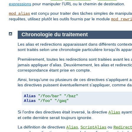
expressions
pour manipuler l'URL ou le chemin de destination.
est conçu pour traiter des tâches simples de manipu
mod_alias
requêtes, utilisez plutôt les outils fournis par le module
mod_rewr
Chronologie du traitement
Les alias et redirections apparaissant dans différents contex
sont traités selon une chronologie particulière lorsqu'ils a
Premièrement, toutes les redirections sont traitées avant les 
jamais appliquer d'alias. Deuxièmement, les alias et redirectio
correspondance étant prise en compte.
Ainsi, lorsqu'une ou plusieurs de ces directives s'appliquent
les directives puissent éventuellement s'appliquer, comme da
Alias
"/foo/bar"
"/baz"
Alias
"/foo"
"/gaq"
Si l'ordre des directives était inversé, la directive
ayant
Alias
et cette dernière serait toujours ignorée.
La définition de directives
,
ou
Alias
ScriptAlias
Redirec