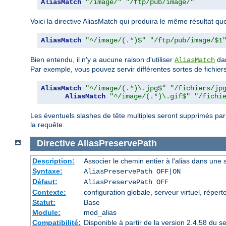
AliasMatch
"/image/"
"/ftp/pub/image/"
Voici la directive AliasMatch qui produira le même résultat que 
AliasMatch
"^/image/(.*)$"
"/ftp/pub/image/$1
Bien entendu, il n'y a aucune raison d'utiliser
dan
AliasMatch
Par exemple, vous pouvez servir différentes sortes de fichiers 
AliasMatch
"^/image/(.*)\.jpg$"
"/fichiers/jp
AliasMatch
"^/image/(.*)\.gif$"
"/fichi
Les éventuels slashes de tête multiples seront supprimés pa
la requête.
Directive
AliasPreservePath
Description:
Associer le chemin entier à l'alias dans une s
Syntaxe:
AliasPreservePath OFF|ON
Défaut:
AliasPreservePath OFF
Contexte:
configuration globale, serveur virtuel, réperto
Statut:
Base
Module:
mod_alias
Compatibilité:
Disponible à partir de la version 2.4.58 du