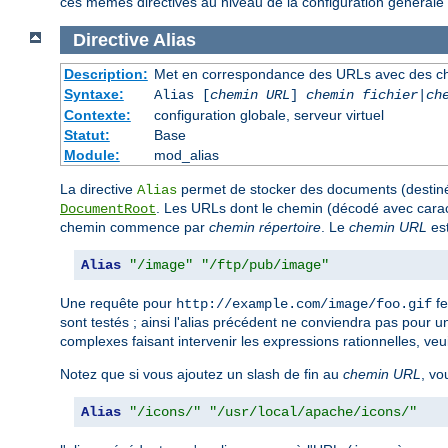
ces mêmes directives au niveau de la configuration générale 
Directive
Alias
Description:
Met en correspondance des URLs avec des ch
Syntaxe:
Alias [
chemin URL
]
chemin fichier
|
ch
Contexte:
configuration globale, serveur virtuel
Statut:
Base
Module:
mod_alias
La directive
permet de stocker des documents (destinés
Alias
. Les URLs dont le chemin (décodé avec ca
DocumentRoot
chemin commence par
chemin répertoire
. Le
chemin URL
est
Alias
"/image"
"/ftp/pub/image"
Une requête pour
fe
http://example.com/image/foo.gif
sont testés ; ainsi l'alias précédent ne conviendra pas pour 
complexes faisant intervenir les expressions rationnelles, veui
Notez que si vous ajoutez un slash de fin au
chemin URL
, vo
Alias
"/icons/"
"/usr/local/apache/icons/"