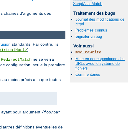
ScriptAliasMatch
Traitement des bugs
es chaînes d'arguments des
Journal des modifications de
httpd
Problèmes connus
Signaler un bug
fusion
standards. Par contre, ils
Voir aussi
).
VirtualHost>
mod_rewrite
Mise en correspondance des
u
ne se verra
RedirectMatch
URLs avec le système de
r de configuration, seule la première
fichiers
Commentaires
s au moins précis afin que toutes
ayant pour argument
,
/foo/bar
d'autres définitions éventuelles de