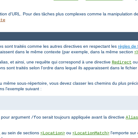
lation d'URL. Pour des tâches plus complexes comme la manipulation d
ite
tes sont traités comme les autres directives en respectant les
règles de 
pparaissent dans le même contexte (par exemple, dans la même section
<
alias, et ainsi, une requête qui correspond à une directive
o
Redirect
ns sont traités selon l'ordre dans lequel ils apparaissent dans le fichie
 au même sous-répertoire, vous devez classer les chemins du plus préci
ns l'exemple suivant :
 pour argument
serait toujours appliquée avant la directive
/foo
Alias
au sein de sections
ou
l'emporte sur 
t
<Location>
<LocationMatch>