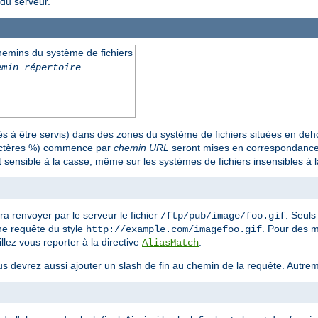
du serveur.
emins du système de fichiers
emin répertoire
 à être servis) dans des zones du système de fichiers situées en deh
ractères %) commence par
chemin URL
seront mises en correspondance 
 sensible à la casse, même sur les systèmes de fichiers insensibles à 
ra renvoyer par le serveur le fichier
. Seul
/ftp/pub/image/foo.gif
une requête du style
. Pour des 
http://example.com/imagefoo.gif
llez vous reporter à la directive
.
AliasMatch
us devrez aussi ajouter un slash de fin au chemin de la requête. Autreme