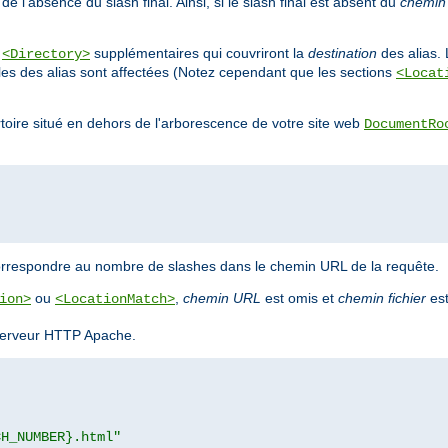
e l'absence du slash final. Ainsi, si le slash final est absent du
chemin
s
supplémentaires qui couvriront la
destination
des alias. 
<Directory>
bles des alias sont affectées (Notez cependant que les sections
<Locat
ertoire situé en dehors de l'arborescence de votre site web
DocumentRo
orrespondre au nombre de slashes dans le chemin URL de la requête.
ou
,
chemin URL
est omis et
chemin fichier
est
ion>
<LocationMatch>
u serveur HTTP Apache.
CH_NUMBER}.html"