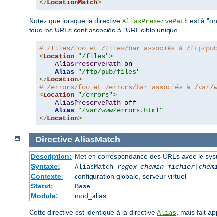
</
LocationMatch
>
Notez que lorsque la directive
est à "on
AliasPreservePath
tous les URLs sont associés à l'URL cible unique.
# /files/foo et /files/bar associés à /ftp/pu
<
Location
"/files"
>
AliasPreservePath
 on

Alias
"/ftp/pub/files"
</
Location
>
# /errors/foo et /errors/bar associés à /var/
<
Location
"/errors"
>
AliasPreservePath
 off

Alias
"/var/www/errors.html"
</
Location
>
Directive
AliasMatch
Description:
Met en correspondance des URLs avec le systèm
Syntaxe:
AliasMatch
regex
chemin fichier
|
chem
Contexte:
configuration globale, serveur virtuel
Statut:
Base
Module:
mod_alias
Cette directive est identique à la directive
, mais fait a
Alias