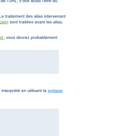
 de l'URL
, il doit aussi l'être du
Le traitement des alias intervenant
sont traitées avant les alias,
ion>
, vous devrez probablement
ot
 interprété en utilisant la
syntaxe