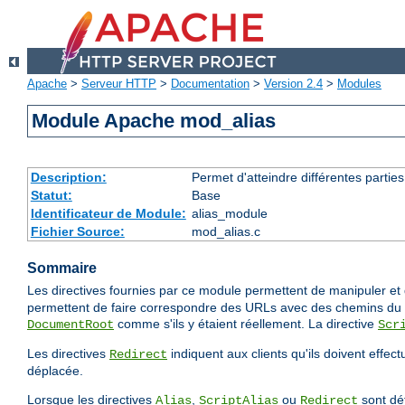
Apache
>
Serveur HTTP
>
Documentation
>
Version 2.4
>
Modules
Module Apache mod_alias
Description:
Permet d'atteindre différentes partie
Statut:
Base
Identificateur de Module:
alias_module
Fichier Source:
mod_alias.c
Sommaire
Les directives fournies par ce module permettent de manipuler et d
permettent de faire correspondre des URLs avec des chemins du s
comme s'ils y étaient réellement. La directive
DocumentRoot
Scr
Les directives
indiquent aux clients qu'ils doivent effec
Redirect
déplacée.
Lorsque les directives
,
ou
sont déf
Alias
ScriptAlias
Redirect