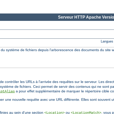
Serveur HTTP Apache Versio
Langues 
s du système de fichiers depuis l'arborescence des documents du site w
e contrôler les URLs à l'arrivée des requêtes sur le serveur. Les direc
ystème de fichiers. Ceci permet de servir des contenus qui ne sont pa
a pour effet supplémentaire de marquer le répertoire cible 
iptAlias
tuer une nouvelle requête avec une URL différente. Elles sont souvent u
inies au sein d'une section
ou
, vous p
<Location>
<LocationMatch>