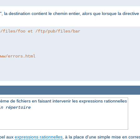
", la destination contient le chemin entier, alors que lorsque la directiv
b/files/foo et /ftp/pub/files/bar
www/errors.html
e de fichiers en faisant intervenir les expressions rationnelles
in répertoire
ppel aux
expressions rationnelles
, à la place d'une simple mise en corr