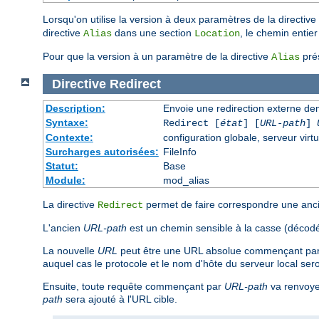
Lorsqu'on utilise la version à deux paramètres de la directive
directive
dans une section
, le chemin entie
Alias
Location
Pour que la version à un paramètre de la directive
prés
Alias
Directive
Redirect
Description:
Envoie une redirection externe de
Syntaxe:
Redirect [
état
] [
URL-path
]
Contexte:
configuration globale, serveur virtu
Surcharges autorisées:
FileInfo
Statut:
Base
Module:
mod_alias
La directive
permet de faire correspondre une ancie
Redirect
L'ancien
URL-path
est un chemin sensible à la casse (décodé
La nouvelle
URL
peut être une URL absolue commençant par u
auquel cas le protocole et le nom d'hôte du serveur local sero
Ensuite, toute requête commençant par
URL-path
va renvoyer
path
sera ajouté à l'URL cible.