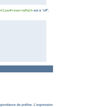
e
est à "off",
AliasPreservePath
espondance de préfixe. L'expression