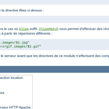
la directive Alias ci-dessus :
"
s le cas où
suffit.
vous permet d'effectuer des cho
Alias
AliasMatch
à partir de répertoires différents :
g.images/$1.jpg"
ers/gif.images/$1.gif"
r le serveur avant que les directives de ce module n'effectuent des c
ection location.
ire
 serveur HTTP Apache.