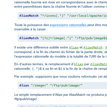
rationnelle fournie est mise en correspondance avec le chemin
entre parenthèses dans la chaîne fournie et l'utiliser comme 
AliasMatch
"^/icons(.*)"
"/usr/local/apache/i
Toute la puissance des
expressions rationnelles
peut être mis
insensible à la casse :
AliasMatch
"(?i)^/image(.*)"
"/ftp/pub/image$
Il existe une différence subtile entre
et
:
Alias
AliasMatch
correspond, à la fin du chemin du fichier de la partie droite, 
l'expression rationnelle du modèle à la totalité de l'URI de la re
En d'autres termes, le remplacement d'
par
Alias
AliasMat
rationnelle,
à sa fin et
à la fin de la chaîne de rem
(.*)$
$1
Par exemple, supposons que nous voulions reformuler cet ali
Alias
"/image/"
"/ftp/pub/image/"
Le simple remplacement d'Alias par AliasMatch ne produira pas
/ftp/pub/image/ :