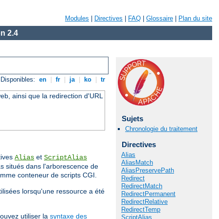
Modules
|
Directives
|
FAQ
|
Glossaire
|
Plan du site
n 2.4
Disponibles:
en
|
fr
|
ja
|
ko
|
tr
eb, ainsi que la redirection d'URL
Sujets
Chronologie du traitement
Directives
Alias
tives
et
Alias
ScriptAlias
AliasMatch
s situés dans l'arborescence de
AliasPreservePath
comme conteneur de scripts CGI.
Redirect
RedirectMatch
tilisées lorsqu'une ressource a été
RedirectPermanent
RedirectRelative
RedirectTemp
ouvez utiliser la
syntaxe des
ScriptAlias